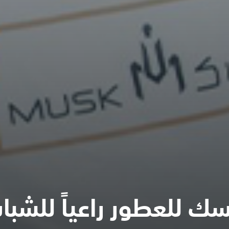
ك للعطور راعياً للشبا