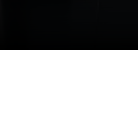
لرئيس التنفيذي الاستاذ خليف
الهويشان عقد رعاية مع شركة "مسك للعطور" كراعي رسمي حتى نهاية الموسم الرياضي ٢٠٢٢-٢٠٢٣، مثّل الشركة الراعية خلال