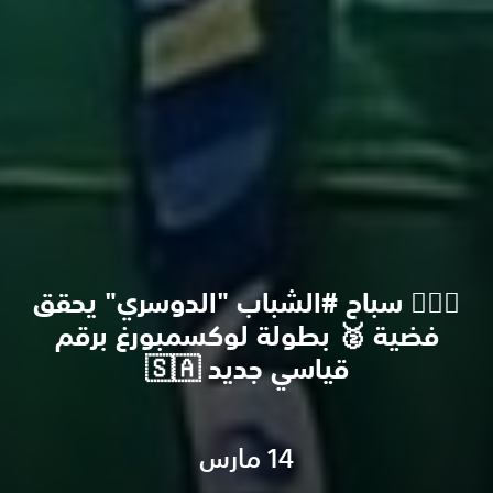
🏊🏽‍♂️ سباح #الشباب "الدوسري" يحقق
فضية 🥈 بطولة لوكسمبورغ برقم
قياسي جديد 🇸🇦
14 مارس