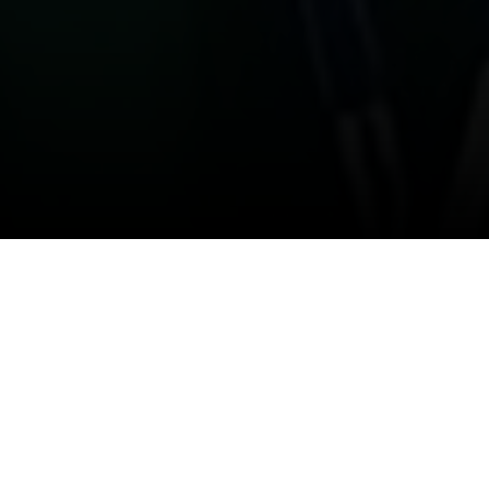
14/06/2023
سباح
#الشباب
"الدوسري" يحقق
فضية
بطولة لوكسمبورغ برقم
قياسي جديد