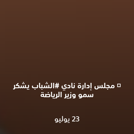
◽️ مجلس إدارة نادي #الشباب يشكر
سمو وزير الرياضة
23 يوليو