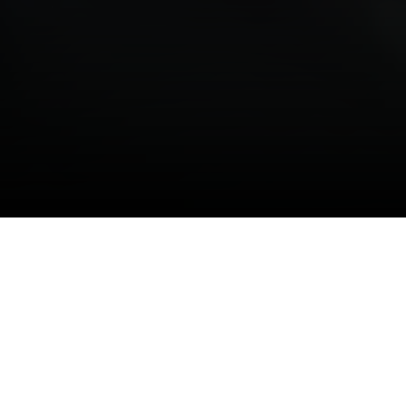
14/08/2023
"العضو الذهبي" يكافئ ثنائي
الفريق كويلار وصبياني
#الشباب
#يلا_شباب