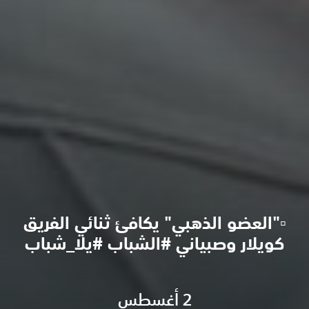
▫️"العضو الذهبي" يكافئ ثنائي الفريق
كويلار وصبياني #الشباب #يلا_شباب
2 أغسطس