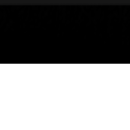
30/01/2025
حصل فريق نادي الشباب لكرة اليد على كأس
بطولة المملكة لأبطال المناطق في درجة
الشباب والصعود للدوري الممتاز، وذلك بعد
فوزه على نادي النجوم بنتيجة 24-29